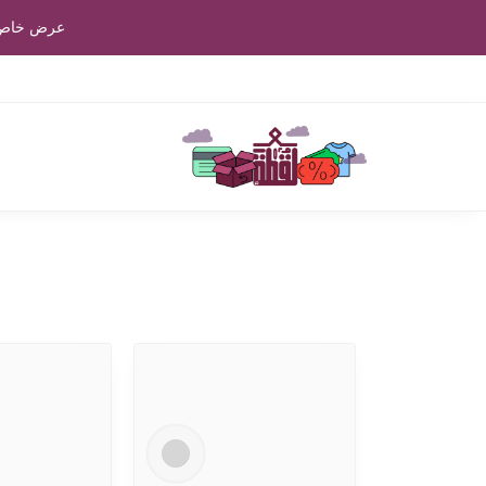
عرض خاص: اطلب بـ ٩٠٠ ج.م واحصل عل