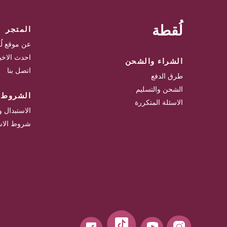
لُقطة
المتجر
عن موقع لُ
احدث الاخبا
الشراء والشحن
اتصل بنا
طرق الدفع
الشحن والتسليم
الشروط و
الاسئلة المتكررة
الاستبدال و
لُ
شروط الاس
ق
ط
ة